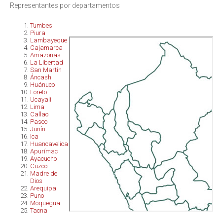
Representantes por departamentos
Tumbes
Piura
Lambayeque
Cajamarca
Amazonas
La Libertad
San Martín
Áncash
Huánuco
Loreto
Ucayali
Lima
Callao
Pasco
Junín
Ica
Huancavelica
Apurímac
Ayacucho
Cuzco
Madre de
Dios
Arequipa
Puno
Moquegua
Tacna