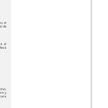
o, el
to de
rá el
Mesa
tivo,
rio y
 para