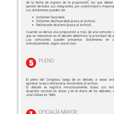
de la fecha de ingreso de la proposición, las que deben r
opinión de todos sus integrantes, por unanimidad o mayoría
Los dictámenes pueden ser:
Dictamen favorable.
Dictamen desfavorable (pasa al archivo).
Rechazado de plano (pasa al archivo).
Cuando se deriva una proposición a más de una comisión, e
que se mencionan en el decreto determina la prioridad de a
Las comisiones pueden presentar dictámenes en c
individualmente, según sea el caso
PLENO
El pleno del Congreso, luego de un debate, a veces ar
aprobar la ley o rechazarla, enviándola al archivo.
El debate se registra minuciosamente, todas sus inci
acuerdos constan en actas y en el diario de los debates, 
José Gálvez en 1885.
OFICIALÍA MAYOR