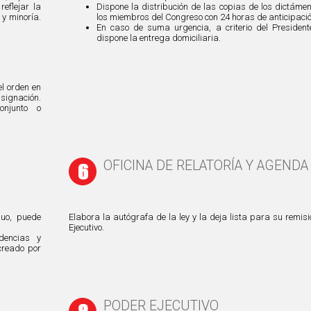
eflejar la
Dispone la distribución de las copias de los dictáme
 y minoría.
los miembros del Congreso con 24 horas de anticipació
En caso de suma urgencia, a criterio del President
dispone la entrega domiciliaria.
l orden en
signación.
onjunto o
OFICINA DE RELATORÍA Y AGENDA
duo, puede
Elabora la autógrafa de la ley y la deja lista para su remisi
Ejecutivo.
dencias y
creado por
PODER EJECUTIVO