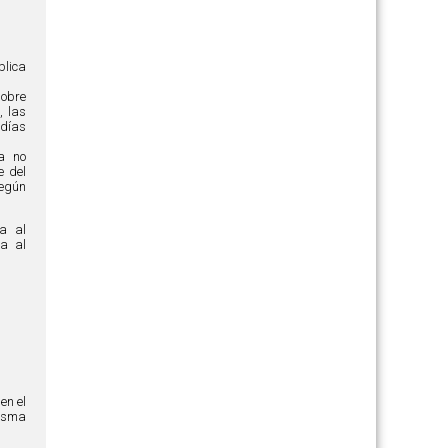
blica
sobre
, las
 días
ca no
e del
egún
a al
va al
en el
misma