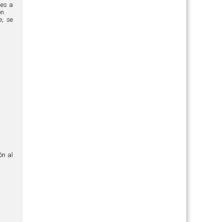
nes a
n.
e, se
ón al