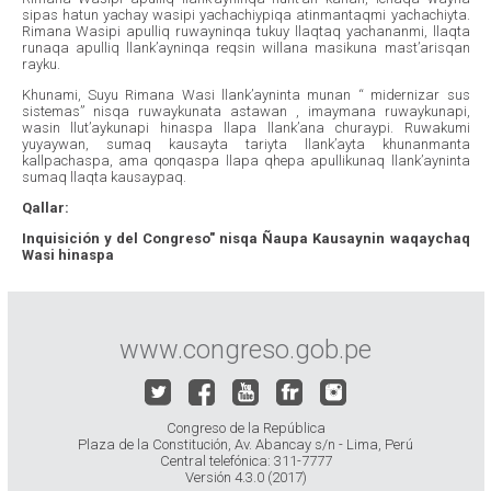
sipas hatun yachay wasipi yachachiypiqa atinmantaqmi yachachiyta.
Rimana Wasipi apulliq ruwayninqa tukuy llaqtaq yachananmi, llaqta
runaqa apulliq llank’ayninqa reqsin willana masikuna mast’arisqan
rayku.
Khunami, Suyu Rimana Wasi llank’ayninta munan “ midernizar sus
sistemas” nisqa ruwaykunata astawan , imaymana ruwaykunapi,
wasin llut’aykunapi hinaspa llapa llank’ana churaypi. Ruwakumi
yuyaywan, sumaq kausayta tariyta llank’ayta khunanmanta
kallpachaspa, ama qonqaspa llapa qhepa apullikunaq llank’ayninta
sumaq llaqta kausaypaq.
Qallar:
Inquisición y del Congreso" nisqa Ñaupa Kausaynin waqaychaq
Wasi hinaspa
www.congreso.gob.pe
Congreso de la República
Plaza de la Constitución, Av. Abancay s/n - Lima, Perú
Central telefónica: 311-7777
Versión 4.3.0 (2017)