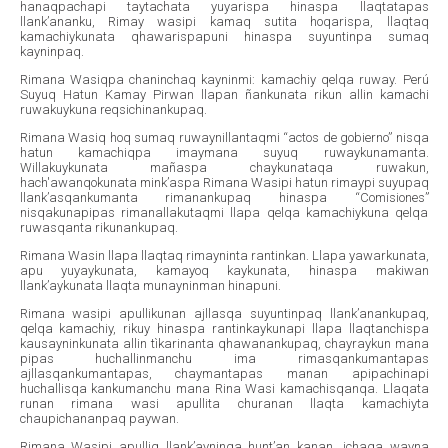
hanaqpachapi taytachata yuyarispa hinaspa llaqtatapas
llank’ananku, Rimay wasipi kamaq sutita hoqarispa, llaqtaq
kamachiykunata qhawarispapuni hinaspa suyuntinpa sumaq
kayninpaq.
Rimana Wasiqpa chaninchaq kayninmi: kamachiy qelqa ruway. Perú
Suyuq Hatun Kamay Pirwan llapan ñankunata rikun allin kamachi
ruwakuykuna reqsichinankupaq.
Rimana Wasiq hoq sumaq ruwaynillantaqmi “actos de gobierno” nisqa
hatun kamachiqpa imaymana suyuq ruwaykunamanta.
Willakuykunata mañaspa chaykunataqa ruwakun,
hach'awanqokunata mink’aspa Rimana Wasipi hatun rimaypi suyupaq
llank’asqankumanta rimanankupaq hinaspa “Comisiones”
nisqakunapipas rimanallakutaqmi llapa qelqa kamachiykuna qelqa
ruwasqanta rikunankupaq.
Rimana Wasin llapa llaqtaq rimayninta rantinkan. Llapa yawarkunata,
apu yuyaykunata, kamayoq kaykunata, hinaspa makiwan
llank’aykunata llaqta munayninman hinapuni.
Rimana wasipi apullikunan ajllasqa suyuntinpaq llank’anankupaq,
qelqa kamachiy, rikuy hinaspa rantinkaykunapi llapa llaqtanchispa
kausayninkunata allin tìkarinanta qhawanankupaq, chayraykun mana
pipas huchallinmanchu ima rimasqankumantapas
ajllasqankumantapas, chaymantapas manan apipachinapi
huchallisqa kankumanchu mana Rina Wasi kamachisqanqa. Llaqata
runan rimana wasi apullita churanan llaqta kamachiyta
chaupichananpaq paywan.
Rimana Wasipi apulliq llank’ayninqa hunt’an kanan, ichaqa wayna