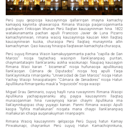
Perú suyu qespisqa kausayninqa qallarirqan imayna kamachiy
kamayoq kayninta qhawarispa. Rimana Wasiqa paqarisqanmanta
pachapuni t’inkisqan khunan Perú llaqtan kausayninman hina. 1822
watakunamanta pachan apulli Francisco Javier de Luna Pizarro
kamachiyninwan, rimana wasiq kausayninqa kausan kikin llaqtaq
kausayninwan kuska, churaspa Perú llaqtaq munayninta allin
kamachiyman. Qasi kausay hinaspa llaqtawan kamachiyta churaspa,
Perú suyuq Rimana Wasin kamakuyqanmanta pacha “capilla de San
Marcos” nisqa taytachaq wasinpin llank’ananpaq puritan,
chaymantataqmi llank’aranku askha wasikunapi. Ñaupaq kausaypin
Rimana Wasi karan “ bicameral” nisqa huñunasqa apullikunaq
llank’asqan. Cámara de Diputados” nisqa hoq apulli t’aqa
llank’ayninkuta rimarqanku “Universidad de San Marcos” nisqa Hatun
Yachay Wasipi hinaspataqmi “Cámara de Senadores” nisqa Hatun
Apulllikuna Rimarqanku mauk'a "Inquisición” nisqa wasipi
Miguel Grau Seminario, suyuq haylli runa ruwayninmi Rimana Wasipi
Apullikuna yachapayananku atiy, paypa kausayninmi llaqtaq
munasqanman hina ruwayniyoq karan chaymi Apullikuna ima
llak’ayninkupipas chay yuyaypi kanan. Panmi Rimana wasipi Apulli
kaspa "llyñita mañakunan” nisqata mana chaypi llank’ananpaq
mañakuran ichaqa auqanakuyman rinanpaqmi.
Rimana Wasiq kausayninmi qelqasqa Perù Suyuq hatun Kamay
Pirwakunapi, chayrankun Perú suyuq Hatun Kamachiqninkuna,