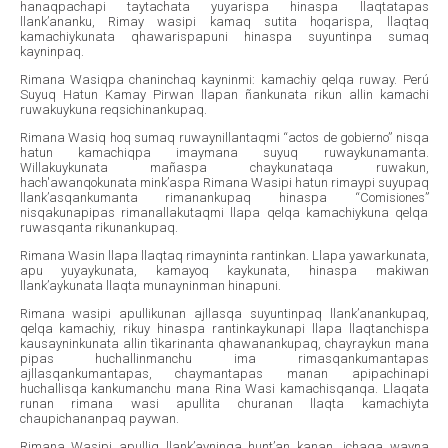
hanaqpachapi taytachata yuyarispa hinaspa llaqtatapas
llank’ananku, Rimay wasipi kamaq sutita hoqarispa, llaqtaq
kamachiykunata qhawarispapuni hinaspa suyuntinpa sumaq
kayninpaq.
Rimana Wasiqpa chaninchaq kayninmi: kamachiy qelqa ruway. Perú
Suyuq Hatun Kamay Pirwan llapan ñankunata rikun allin kamachi
ruwakuykuna reqsichinankupaq.
Rimana Wasiq hoq sumaq ruwaynillantaqmi “actos de gobierno” nisqa
hatun kamachiqpa imaymana suyuq ruwaykunamanta.
Willakuykunata mañaspa chaykunataqa ruwakun,
hach'awanqokunata mink’aspa Rimana Wasipi hatun rimaypi suyupaq
llank’asqankumanta rimanankupaq hinaspa “Comisiones”
nisqakunapipas rimanallakutaqmi llapa qelqa kamachiykuna qelqa
ruwasqanta rikunankupaq.
Rimana Wasin llapa llaqtaq rimayninta rantinkan. Llapa yawarkunata,
apu yuyaykunata, kamayoq kaykunata, hinaspa makiwan
llank’aykunata llaqta munayninman hinapuni.
Rimana wasipi apullikunan ajllasqa suyuntinpaq llank’anankupaq,
qelqa kamachiy, rikuy hinaspa rantinkaykunapi llapa llaqtanchispa
kausayninkunata allin tìkarinanta qhawanankupaq, chayraykun mana
pipas huchallinmanchu ima rimasqankumantapas
ajllasqankumantapas, chaymantapas manan apipachinapi
huchallisqa kankumanchu mana Rina Wasi kamachisqanqa. Llaqata
runan rimana wasi apullita churanan llaqta kamachiyta
chaupichananpaq paywan.
Rimana Wasipi apulliq llank’ayninqa hunt’an kanan, ichaqa wayna