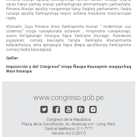
sipas hatun yachay wasipi yachachiypiqa atinmantaqmi yachachiyta.
Rimana Wasipi apulliq ruwayninqa tukuy llaqtaq yachananmi, llaqta
runaqa apulliq llank’ayninqa reqsin willana masikuna mast’arisqan
rayku.
Khunami, Suyu Rimana Wasi llank’ayninta munan “ midernizar sus
sistemas” nisqa ruwaykunata astawan , imaymana ruwaykunapi,
wasin llut’aykunapi hinaspa llapa llank’ana churaypi. Ruwakumi
yuyaywan, sumaq kausayta tariyta llank’ayta khunanmanta
kallpachaspa, ama qonqaspa llapa qhepa apullikunaq llank’ayninta
sumaq llaqta kausaypaq.
Qallar:
Inquisición y del Congreso" nisqa Ñaupa Kausaynin waqaychaq
Wasi hinaspa
www.congreso.gob.pe
Congreso de la República
Plaza de la Constitución, Av. Abancay s/n - Lima, Perú
Central telefónica: 311-7777
Versión 4.3.0 (2017)