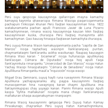
Perú suyu qespisqa kausayninqa qallarirqan imayna kamachiy
kamayoq kayninta qhawarispa. Rimana Wasiqa paqarisqanmanta
pachapuni t’inkisqan khunan Perú llaqtan kausayninman hina. 1822
watakunamanta pachan apulli Francisco Javier de Luna Pizarro
kamachiyninwan, rimana wasiq kausayninqa kausan kikin llaqtaq
kausayninwan kuska, churaspa Perú llaqtaq munayninta allin
kamachiyman. Qasi kausay hinaspa llaqtawan kamachiyta churaspa,
Perú suyuq Rimana Wasin kamakuyqanmanta pacha “capilla de San
Marcos” nisqa taytachaq wasinpin llank’ananpaq puritan,
chaymantataqmi llank’aranku askha wasikunapi. Ñaupaq kausaypin
Rimana Wasi karan “ bicameral” nisqa huñunasqa apullikunaq
llank’asqan. Cámara de Diputados” nisqa hoq apulli t’aqa
llank’ayninkuta rimarqanku “Universidad de San Marcos” nisqa Hatun
Yachay Wasipi hinaspataqmi “Cámara de Senadores” nisqa Hatun
Apulllikuna Rimarqanku mauk'a "Inquisición” nisqa wasipi
Miguel Grau Seminario, suyuq haylli runa ruwayninmi Rimana Wasipi
Apullikuna yachapayananku atiy, paypa kausayninmi llaqtaq
munasqanman hina ruwayniyoq karan chaymi Apullikuna ima
llak’ayninkupipas chay yuyaypi kanan. Panmi Rimana wasipi Apulli
kaspa "llyñita mañakunan” nisqata mana chaypi llank’ananpaq
mañakuran ichaqa auqanakuyman rinanpaqmi.
Rimana Wasiq kausayninmi qelqasqa Perù Suyuq hatun Kamay
Pirwakunapi, chayrankun Perú suyuq Hatun Kamachiqninkuna,