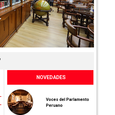
"
NOVEDADES
V
oces del Parlamento
Peruano