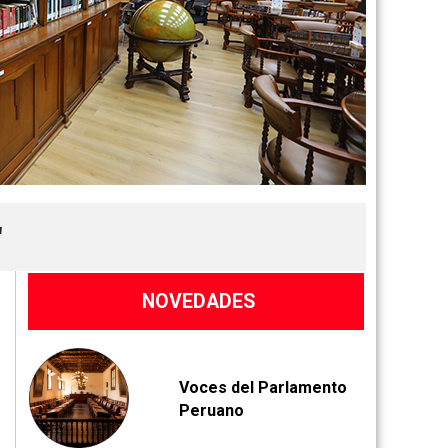
"
NOVEDADES
V
oces del Parlamento
Peruano