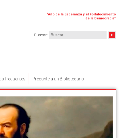
“
Año de la Esperanza y el Fortalecimiento
de la Democracia
”
Buscar
:
as frecuentes
Pregunte a un Bibliotecario