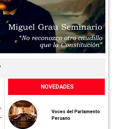
"
NOVEDADES
V
oces del Parlamento
Peruano