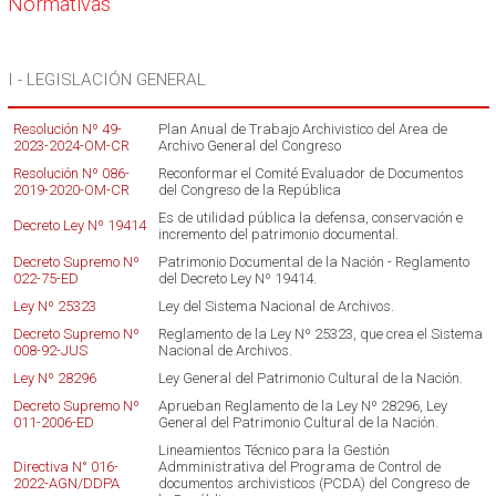
Normativas
I - LEGISLACIÓN GENERAL
Resolución Nº 49-
Plan Anual de Trabajo Archivistico del Area de
2023-2024-OM-CR
Archivo General del Congreso
Resolución Nº 086-
Reconformar el Comité Evaluador de Documentos
2019-2020-OM-CR
del Congreso de la República
Es de utilidad pública la defensa, conservación e
Decreto Ley Nº 19414
incremento del patrimonio documental.
Decreto Supremo Nº
Patrimonio Documental de la Nación - Reglamento
022-75-ED
del Decreto Ley Nº 19414.
Ley Nº 25323
Ley del Sistema Nacional de Archivos.
Decreto Supremo Nº
Reglamento de la Ley Nº 25323, que crea el Sistema
008-92-JUS
Nacional de Archivos.
Ley Nº 28296
Ley General del Patrimonio Cultural de la Nación.
Decreto Supremo Nº
Aprueban Reglamento de la Ley Nº 28296, Ley
011-2006-ED
General del Patrimonio Cultural de la Nación.
Lineamientos Técnico para la Gestión
Directiva N° 016-
Admministrativa del Programa de Control de
2022-AGN/DDPA
documentos archivisticos (PCDA) del Congreso de