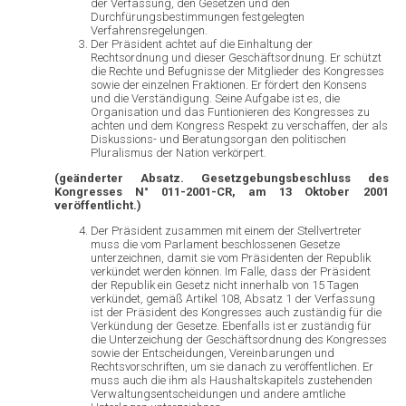
der Verfassung, den Gesetzen und den
Durchfürungsbestimmungen festgelegten
Verfahrensregelungen.
Der Präsident achtet auf die Einhaltung der
Rechtsordnung und dieser Geschäftsordnung. Er schützt
die Rechte und Befugnisse der Mitglieder des Kongresses
sowie der einzelnen Fraktionen. Er fördert den Konsens
und die Verständigung. Seine Aufgabe ist es, die
Organisation und das Funtionieren des Kongresses zu
achten und dem Kongress Respekt zu verschaffen, der als
Diskussions- und Beratungsorgan den politischen
Pluralismus der Nation verkörpert.
(geänderter Absatz. Gesetzgebungsbeschluss des
Kongresses N° 011-2001-CR, am 13 Oktober 2001
veröffentlicht.)
Der Präsident zusammen mit einem der Stellvertreter
muss die vom Parlament beschlossenen Gesetze
unterzeichnen, damit sie vom Präsidenten der Republik
verkündet werden können. Im Falle, dass der Präsident
der Republik ein Gesetz nicht innerhalb von 15 Tagen
verkündet, gemäß Artikel 108, Absatz 1 der Verfassung
ist der Präsident des Kongresses auch zuständig für die
Verkündung der Gesetze. Ebenfalls ist er zuständig für
die Unterzeichung der Geschäftsordnung des Kongresses
sowie der Entscheidungen, Vereinbarungen und
Rechtsvorschriften, um sie danach zu veröffentlichen. Er
muss auch die ihm als Haushaltskapitels zustehenden
Verwaltungsentscheidungen und andere amtliche