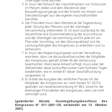
Unterlagen unterzeichnen.
Er muss den Entwurf des Haushaltsplans zur Diskussion
im Plenum stellen und dem Ältestenrat über
Bauauftragsvorgänge und den Erwerb von Waren und
Dienstleistungen aus den eigenen Haushaltsmitteln
berichten.
Der Präsident muss dem Ältestenrat die Tagesordung
jeder Sitzung des Plenums und der ständigen
Versammlung unterbreiten. Er ist auch zuständig für die
Gesamtliste und Zusammensetzung der Aussschüsse
und der Ständigen Versammlung und für jede Art von
Plan oder Vorschlag, um den Sitzungsablauf und die
Leistungsfähigkeit des Kongresses zu erleichtern und zu
verbessern.
Er muss den Regierungsorganen und der Verwaltung
anordnen, dass sie die Auskunftsersuchen der Mitglieder
des Kongresses gemäß Artikel 96 der Verfassung
beantworten. Wenn keine Antwort erfolgt, muss einer der
Stellvertreter diese Auskunftersuchen nach fünfzehn Tagen
wiederholen, wie im Artikel 87 dieser Geschäftsordung
vorgesehen ist.
Er ordnet die Ausgabe des amtlichen Passes für die
Mitglieder des Kongresses an, nach Gesetz Nº 23274,
geändert von Gesetzesverordnung Nº 832, sowie für die
ehemaligen Präsidenten des Kongresses, wenn sie nicht
verhindert sind.
(geänderter Absatz. Gesetzgebungsbeschluss des
Kongresses N° 011-2001-CR, verkündet am 13. Oktober
2001)