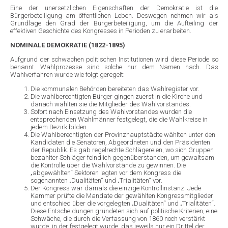
Eine der unersetzlichen Eigenschaften der Demokratie ist die
Bürgerbeteiligung am öffentlichen Leben. Deswegen nehmen wir als
Grundlage den Grad der Bürgerbeteiligung, um die Aufteiling der
effektiven Geschichte des Kongresses in Perioden zu erarbeiten.
NOMINALE DEMOKRATIE (1822-1895)
Aufgrund der schwachen politischen Institutionen wird diese Periode so
benannt. Wahlprozesse sind solche nur dem Namen nach. Das
Wahlverfahren wurde wie folgt geregelt:
Die kommunalen Behörden bereiteten das Wahlregister vor.
Die wahlberechtigten Bürger gingen zuerst in die Kirche und
danach wählten sie die Mitglieder des Wahlvorstandes.
Sofort nach Einsetzung des Wahlvorstandes wurden die
entsprechenden Wahlmänner festgelegt, die die Wahlkreise in
jedem Bezirk bilden.
Die Wahlberechtigten der Provinzhauptstädte wählten unter den
Kandidaten die Senatoren, Abgeordneten und den Präsidenten
der Republik. Es gab regelrechte Schlägereien, wo sich Gruppen
bezahlter Schläger feindlich gegenüberstanden, um gewaltsam
die Kontrolle über die Wahlvorstände zu gewinnen. Die
„abgewählten“ Sektoren legten vor dem Kongress die
sogenannten „Dualitäten“ und „Trialitäten“ vor.
Der Kongress war damals die einzige Kontrollinstanz. Jede
Kammer prüfte die Mandate der gewählten Kongressmitglieder
und entschied über die vorgelegten „Dualitäten“ und „Trialitäten“.
Diese Entscheidungen gründeten sich auf politische Kriterien, eine
Schwäche, die durch die Verfassung von 1860 noch verstärkt
wurde, in der festgelegt wurde, das jeweils nur ein Drittel der