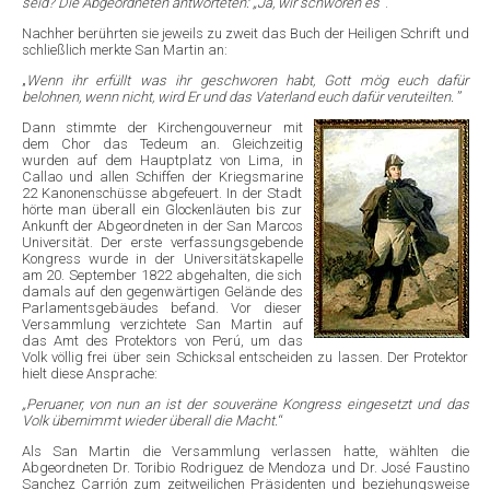
seid? Die Abgeordneten antworteten: „Ja, wir schwören es
“.
Nachher berührten sie jeweils zu zweit das Buch der Heiligen Schrift und
schließlich merkte San Martin an:
„
Wenn ihr erfüllt was ihr geschworen habt, Gott mög euch dafür
belohnen, wenn nicht, wird Er und das Vaterland euch dafür veruteilten.
”
Dann stimmte der Kirchengouverneur mit
dem Chor das Tedeum an. Gleichzeitig
wurden auf dem Hauptplatz von Lima, in
Callao und allen Schiffen der Kriegsmarine
22 Kanonenschüsse abgefeuert. In der Stadt
hörte man überall ein Glockenläuten bis zur
Ankunft der Abgeordneten in der San Marcos
Universität. Der erste verfassungsgebende
Kongress wurde in der Universitätskapelle
am 20. September 1822 abgehalten, die sich
damals auf den gegenwärtigen Gelände des
Parlamentsgebäudes befand. Vor dieser
Versammlung verzichtete San Martin auf
das Amt des Protektors von Perú, um das
Volk völlig frei über sein Schicksal entscheiden zu lassen. Der Protektor
hielt diese Ansprache:
„Peruaner, von nun an ist der souveräne Kongress eingesetzt und das
Volk übernimmt wieder überall die Macht.
“
Als San Martin die Versammlung verlassen hatte, wählten die
Abgeordneten Dr. Toribio Rodriguez de Mendoza und Dr. José Faustino
Sanchez Carrión zum zeitweilichen Präsidenten und beziehungsweise