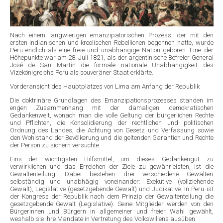
Nach einem langwierigen emanzipatorischen Prozess, der mit den
ersten indianischen und kreolischen Rebellionen begonnen hatte, wurde
Peru endlich als eine freie und unabhängige Nation geboren. Eine der
Höhepunkte war am 28. Juli 1821, als der argentinische Befreier General
José de San Martín die formale nationale Unabhängigkeit des
Vizekönigreichs Peru als souveräner Staat erklärte.
Vorderansicht des Hauptplatzes von Lima am Anfang der Republik
Die doktrinäre Grundlagen des Emanzipationsprozesses standen im
engen Zusammenhang mit der damaligen demokratischen
Gedankenwelt, wonach man die volle Geltung der bürgerlichen Rechte
und Pflichten, die Konsolidierung der rechtlichen und politischen
Ordnung des Landes, die Achtung von Gesetz und Verfassung sowie
den Wohlstand der Bevölkerung und die geltenden Garantien und Rechte
der Person zu sichern versuchte.
Eins der wichtigsten Hilfsmittel, um dieses Gedankengut zu
verwirklichen und das Erreichen der Ziele zu gewährleisten, ist die
Gewaltenteilung. Dabei bestehen drei verschiedene Gewalten
selbständig und unabhägig voneinander: Exekutive (vollziehende
Gewalt), Legislative (gesetzgebende Gewalt) und Judikative. In Peru ist
der Kongress der Republik nach dem Prinzip der Gewaltenteilung die
gesetzgebende Gewalt (Legislative). Seine Mitglieder werden von den
Bürgerinnen und Bürgern in allgemeiner und freier Wahl gewählt,
weshalb sie ihre Mandate in Vertretung des Volkswillens ausüben.