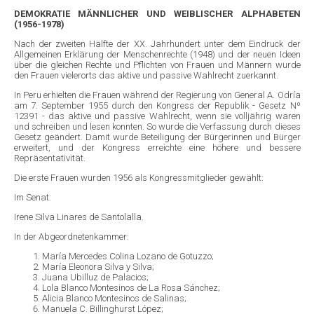
DEMOKRATIE MÄNNLICHER UND WEIBLISCHER ALPHABETEN
(1956-1978)
Nach der zweiten Hälfte der XX. Jahrhundert unter dem Eindruck der
Allgemeinen Erklärung der Menschenrechte (1948) und der neuen Ideen
über die gleichen Rechte und Pflichten von Frauen und Männern wurde
den Frauen vielerorts das aktive und passive Wahlrecht zuerkannt.
In Peru erhielten die Frauen während der Regierung von General A. Odría
am 7. September 1955 durch den Kongress der Republik - Gesetz Nº
12391 - das aktive und passive Wahlrecht, wenn sie volljährig waren
und schreiben und lesen konnten. So wurde die Verfassung durch dieses
Gesetz geändert. Damit wurde Beteiligung der Bürgerinnen und Bürger
erweitert, und der Kongress erreichte eine höhere und bessere
Repräsentativität.
Die erste Frauen wurden 1956 als Kongressmitglieder gewählt:
Im Senat:
Irene Silva Linares de Santolalla.
In der Abgeordnetenkammer:
María Mercedes Colina Lozano de Gotuzzo;
María Eleonora Silva y Silva;
Juana Ubilluz de Palacios;
Lola Blanco Montesinos de La Rosa Sánchez;
Alicia Blanco Montesinos de Salinas;
Manuela C. Billinghurst López;