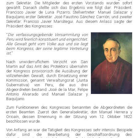
zum Sekretär. Die Mitglieder des ersten Vorstands wurden sofort
gewählt. Danach stellte sich das Ergebnis wie folgt dar: Präsident:
Francisco Javier de Luna Pizarro; Stellvertreter: Manuel Salazar y
Baquíjano; erster Sekretär: José Faustino Sánchez Carrión; und zweiter
Sekretär: Franciso Javier Mariátegui. Aus diesem Anlass sagte der
Präsident des Kongresses:
“
Die verfassungsgebende Versammlung von
Peru wird feierlich konstituiert und eingerichtet.
Alle Gewalt geht vom Volke aus und sie liegt
beim Kongress, der seine legitime Vertretung
ist.
”
Nach unwiderruflichem Verzicht von San
Martin auf das Amt des Protektors übernahm
der Kongress provisorisch die Ausübung der
vollziehenden Gewalt, durch Einsetzung einer
Kommission, genannt Verwaltungsrat (Junta
Gubernativa) von Peru, die aus drei
Abgeordneten bestand: José de la Mar, Felipe
Antonio Alvarado und Manuel Salazar y
Baquíjano.
Zum Funktionieren des Kongresses benannten die Abgeordneten die
ersten Beamten. Zuerst den Generalsekretär, don Manuel Herrera y
Oricaín, dessen Ernennung in der Sitzung vom 12. Oktober 1822
beschlossen wurde.
Von Anfang an war die Tätigkeit des Kongresses sehr intensiv. Beispiele
dafür sind: die Bearbeitung der Geschäftsordnung des