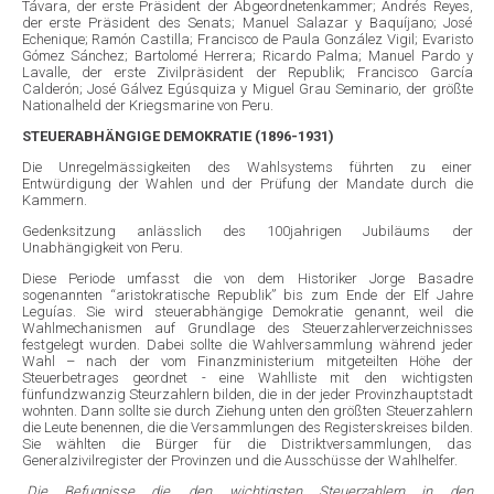
Távara, der erste Präsident der Abgeordnetenkammer; Andrés Reyes,
der erste Präsident des Senats; Manuel Salazar y Baquíjano; José
Echenique; Ramón Castilla; Francisco de Paula González Vigil; Evaristo
Gómez Sánchez; Bartolomé Herrera; Ricardo Palma; Manuel Pardo y
Lavalle, der erste Zivilpräsident der Republik; Francisco García
Calderón; José Gálvez Egúsquiza y Miguel Grau Seminario, der größte
Nationalheld der Kriegsmarine von Peru.
STEUERABHÄNGIGE DEMOKRATIE (1896-1931)
Die Unregelmässigkeiten des Wahlsystems führten zu einer
Entwürdigung der Wahlen und der Prüfung der Mandate durch die
Kammern.
Gedenksitzung anlässlich des 100jahrigen Jubiläums der
Unabhängigkeit von Peru.
Diese Periode umfasst die von dem Historiker Jorge Basadre
sogenannten “aristokratische Republik” bis zum Ende der Elf Jahre
Leguías. Sie wird steuerabhängige Demokratie genannt, weil die
Wahlmechanismen auf Grundlage des Steuerzahlerverzeichnisses
festgelegt wurden. Dabei sollte die Wahlversammlung während jeder
Wahl – nach der vom Finanzministerium mitgeteilten Höhe der
Steuerbetrages geordnet - eine Wahlliste mit den wichtigsten
fünfundzwanzig Steurzahlern bilden, die in der jeder Provinzhauptstadt
wohnten. Dann sollte sie durch Ziehung unten den größten Steuerzahlern
die Leute benennen, die die Versammlungen des Registerskreises bilden.
Sie wählten die Bürger für die Distriktversammlungen, das
Generalzivilregister der Provinzen und die Ausschüsse der Wahlhelfer.
„
Die Befugnisse die, den wichtigsten Steuerzahlern in den