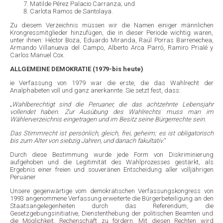
Matilde Pérez Palacio Carranza; und
Carlota Ramos de Santolaya.
Zu diesem Verzeichnis müssen wir die Namen einiger männlichen
Krongressmitglieder hinzufügen, die in dieser Periode wichtig waren,
unter ihnen: Héctor Boza, Eduardo Miranda, Raúl Porras Barrenechea,
Armando Villanueva del Campo, Alberto Arca Parró, Ramiro Prialé y
Carlos Manuel Cox.
ALLGEMEINE DEMOKRATIE (1979-bis heute)
ie Verfassung von 1979 war die erste, die das Wahlrecht der
Analphabeten voll und ganz anerkannte. Sie setzt fest, dass:
„
Wahlberechtigt sind die Peruaner, die das achtzehnte Lebensjahr
vollendet haben. Zur Ausübung des Wahlrechts muss man im
Wählerverzeichnis eingetragen und im Besitz seine Bürgerrechte sein.
Das Stimmrecht ist persönlich, gleich, frei, geheim; es ist obligatorisch
bis zum Alter von siebzig Jahren, und danach fakultativ
.“
Durch diese Bestimmung wurde jede Form von Diskriminierung
aufgehoben und die Legitimität des Wahlprozesses gestärkt, als
Ergebnis einer freien und souveränen Entscheidung aller volljährigen
Peruaner
Unsere gegenwärtige vom demokratischen Verfassungskongress von
1993 angenommene Verfassung erweiterte die Bürgerbeteiligung an den
Staatsangelegenheiten durch das Referendum, die
Gesetzgebungsinitiative, Dienstenthebung der politischen Beamten und
die Möglichkeit, Rechenschaft zu fördern. Mit diesen Rechten wird