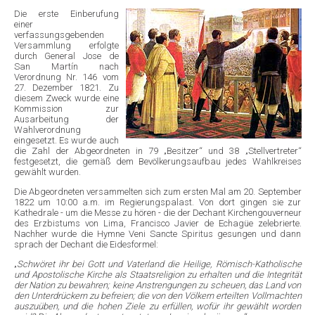
Die erste Einberufung
einer
verfassungsgebenden
Versammlung erfolgte
durch General Jose de
San Martín nach
Verordnung Nr. 146 vom
27. Dezember 1821. Zu
diesem Zweck wurde eine
Kommission zur
Ausarbeitung der
Wahlverordnung
eingesetzt. Es wurde auch
die Zahl der Abgeordneten in 79 „Besitzer“ und 38 „Stellvertreter“
festgesetzt, die gemäß dem Bevölkerungsaufbau jedes Wahlkreises
gewählt wurden.
Die Abgeordneten versammelten sich zum ersten Mal am 20. September
1822 um 10:00 a.m. im Regierungspalast. Von dort gingen sie zur
Kathedrale - um die Messe zu hören - die der Dechant Kirchengouverneur
des Erzbistums von Lima, Francisco Javier de Echagüe zelebrierte.
Nachher wurde die Hymne Veni Sancte Spiritus gesungen und dann
sprach der Dechant die Eidesformel:
„
Schwöret ihr bei Gott und Vaterland die Heilige, Römisch-Katholische
und Apostolische Kirche als Staatsreligion zu erhalten und die Integrität
der Nation zu bewahren; keine Anstrengungen zu scheuen, das Land von
den Unterdrückern zu befreien; die von den Völkern erteilten Vollmachten
auszuüben, und die hohen Ziele zu erfüllen, wofür ihr gewählt worden