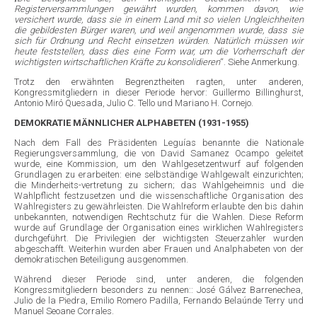
Registerversammlungen gewährt wurden, kommen davon, wie
versichert wurde, dass sie in einem Land mit so vielen Ungleichheiten
die gebildesten Bürger waren, und weil angenommen wurde, dass sie
sich für Ordnung und Recht einsetzen würden. Natürlich müssen wir
heute feststellen, dass dies eine Form war, um die Vorherrschaft der
wichtigsten wirtschaftlichen Kräfte zu konsolidieren
“. Siehe Anmerkung.
Trotz den erwähnten Begrenztheiten ragten, unter anderen,
Kongressmitgliedern in dieser Periode hervor: Guillermo Billinghurst,
Antonio Miró Quesada, Julio C. Tello und Mariano H. Cornejo.
DEMOKRATIE MÄNNLICHER ALPHABETEN (1931-1955)
Nach dem Fall des Präsidenten Leguías benannte die Nationale
Regierungsversammlung, die von David Samanez Ocampo geleitet
wurde, eine Kommission, um den Wahlgesetzentwurf auf folgenden
Grundlagen zu erarbeiten: eine selbständige Wahlgewalt einzurichten;
die Minderheits-vertretung zu sichern; das Wahlgeheimnis und die
Wahlpflicht festzusetzen und die wissenschaftliche Organisation des
Wahlregisters zu gewährleisten. Die Wahlreform erlaubte den bis dahin
unbekannten, notwendigen Rechtschutz für die Wahlen. Diese Reform
wurde auf Grundlage der Organisation eines wirklichen Wahlregisters
durchgeführt. Die Privilegien der wichtigsten Steuerzahler wurden
abgeschafft. Weiterhin wurden aber Frauen und Analphabeten von der
demokratischen Beteiligung ausgenommen.
Während dieser Periode sind, unter anderen, die folgenden
Kongressmitgliedern besonders zu nennen:: José Gálvez Barrenechea,
Julio de la Piedra, Emilio Romero Padilla, Fernando Belaúnde Terry und
Manuel Seoane Corrales.