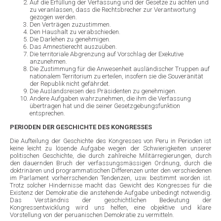
Auf die Erfüllung der Verfassung und der Gesetze zu achten und
zu veranlassen, dass die Rechtsbrecher zur Verantwortung
gezogen werden.
Den Verträgen zuzustimmen.
Den Haushalt zu verabschieden.
Die Darlehen zu genehmigen.
Das Amnestierecht auszuüben.
Die territoriale Abgrenzung auf Vorschlag der Exekutive
anzunehmen.
Die Zustimmung für die Anwesenheit ausländischer Truppen auf
nationalem Territorium zu erteilen, insofern sie die Souveränität
der Republik nicht gefährdet.
Die Auslandsreisen des Präsidenten zu genehmigen.
Andere Aufgaben wahrzunehmen, die ihm die Verfassung
übertragen hat und die seiner Gesetzgebungsfunktion
entsprechen.
PERIODEN DER GESCHICHTE DES KONGRESSES
Die Aufteilung der Geschichte des Kongresses von Peru in Perioden ist
keine leicht zu lösende Aufgabe wegen der Schwierigkeiten unserer
politischen Geschichte, die durch zahlreiche Militärregierungen, durch
den dauernden Bruch der verfassungsmässigen Ordnung, durch die
doktrinären und programmatischen Differenzen unter den verschiedenen
im Parlament vorherrschenden Tendenzen, usw. bestimmt worden ist.
Trotz solcher Hindernisse macht das Gewicht des Kongresses für die
Existenz der Demokratie die anstehende Aufgabe unbedingt notwendig.
Das Verständnis der geschichtlichen Bedeutung der
Kongressentwicklung wird uns helfen, eine objektive und klare
Vorstellung von der peruanischen Demokratie zu vermitteln.