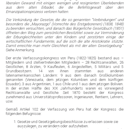
liberalen Gewand mit einigen wenigen und resignierten Überlebenden
aus dem alten Erbadel, die die Befehlsgewalt über den
Emanzipationsprozess verloren hatten
.
Die Verkündung der Gesetze, die die so genannten “Verbindungen” und
besonders die „Mayorazgo“ (Vorrechte des Erstgeborenen) (1838, 1848)
zu beenden versuchten, und danach das Bürgerliche Gesetzbuch (1851)
öffneten den Weg zum persönlichen Besitztitel sowie zur Verminderung
der Erbungleichheiten unter den Kindern und zerstörten einige der
wirtschaftlichen Fundamente, auf die sich die alte Aristokratie stützte.
Damit erreichte man mehr Gleichheit als mit der alten Gesetzgebung.
“
Siehe Anmerkung.
Der erste Verfassungskongress von Peru (1822-1825) bestand aus –
Mitgliedern und stellvertretenden Mitgliedern – 28 Rechtsanwälten, 26
Geistlichen, 8 Ärzten, 9 Kaufleuten, 6 Angestellten, 5 Militärs und 5
Grundbesitzern. 14 von ihnen stammten aus anderen
lateinamerikanischen Ländern: 9 aus dem danach Großkolumbien
genannten (Venezuela, dem jetzigen Kolumbien und dem künftigen
Ecuador); 3 aus Argentinien, 1 aus Chile und 1 aus dem jetzigen Bolivien.
In der ersten Hälfte des XIX Jahrhunderts waren es vorwiegend
Rechtsanwälte und Geistliche. Seit 1870 besteht der Kongress
zunehmend aus Universitätsprofessoren, Ingenieuren, Rentiern, Lehrern,
usw.
Gemäß Artikel 102 der Verfassung von Peru hat der Kongress die
folgenden Befugnisse:
Gesetze und Gesetzgebungsbeschlüsse zu erlassen sowie sie
auszulegen, zu verändern oder aufzuheben.