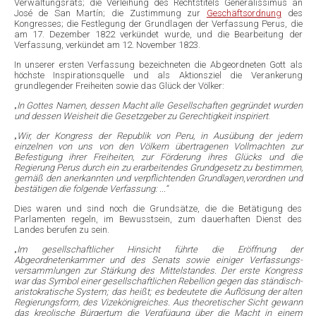
Verwaltungsrats; die Verleihung des Rechtstitels Generalissimus an
José de San Martín; die Zustimmung zur
Geschäftsordnung
des
Kongresses; die Festlegung der Grundlagen der Verfassung Perus, die
am 17. Dezember 1822 verkündet wurde, und die Bearbeitung der
Verfassung, verkündet am 12. November 1823.
In unserer ersten Verfassung bezeichneten die Abgeordneten Gott als
höchste Inspirationsquelle und als Aktionsziel die Verankerung
grundlegender Freiheiten sowie das Glück der Völker:
„
In Gottes Namen, dessen Macht alle Gesellschaften gegründet wurden
und dessen Weisheit die Gesetzgeber zu Gerechtigkeit inspiriert
.
„
Wir, der Kongress der Republik von Peru, in Ausübung der jedem
einzelnen von uns von den Völkern übertragenen Vollmachten zur
Befestigung ihrer Freiheiten, zur Förderung ihres Glücks und die
Regierung Perus durch ein zu erarbeitendes Grundgesetz zu bestimmen,
gemäß den anerkannten und verpflichtenden Grundlagen
,
verordnen und
bestätigen die folgende Verfassung: ...“
Dies waren und sind noch die Grundsätze, die die Betätigung des
Parlamenten regeln, im Bewusstsein, zum dauerhaften Dienst des
Landes berufen zu sein.
„
Im gesellschaftlicher Hinsicht führte die Eröffnung der
Abgeordnetenkammer und des Senats sowie einiger Verfassungs­
versammlungen zur Stärkung des Mittelstandes. Der erste Kongress
war das Symbol einer gesellschaftlichen Rebellion gegen das ständisch-
aristokratische System; das heißt; es bedeutete die Auflösung der alten
Regierungsform, des Vizekönigreiches. Aus theoretischer Sicht gewann
das kreolische Bürgertum die Vergfügung über die Macht in einem