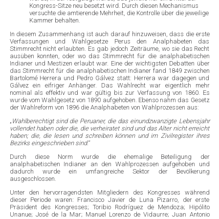
Kongress-Sitze neu besetzt wird. Durch diesen Mechanismus
versuchte die amtierende Mehrheit, die Kontrolle über die jeweilige
Kammer behalten.
In diesem Zusammenhang ist auch darauf hinzuweisen, dass die erste
Verfassungen und Wahlgesetze Perus den Analphabeten das
Stimmrecht nicht erlaubten. Es gab jedoch Zeiträume, wo sie das Recht
ausüben konnten, oder wo das Stimmrecht für die analphabetischen
Indianer und Mestizen erlaubt war. Eine der wichtigsten Debatten über
das Stimmrecht für die analphabetischen Indianer fand 1849 zwischen
Bartolomé Herrera und Pedro Gálvez statt: Herrera war dagegen und
Gálvez ein eifriger Anhänger. Das Wahlrecht war eigentlich mehr
nominal als effektiv und war gültig bis zur Verfassung von 1860. Es
wurde vom Wahlgesetz von 1890 aufgehoben. Ebenso nahm das Gesetz
der Wahlreform von 1896 die Analphabeten von Wahlprozessen aus:
„
Wahlberechtigt sind die Peruaner, die das einundzwanzigte Lebensjahr
vollendet haben oder die, die verheiratet sind und das Alter nicht erreicht
haben; die, die lesen und schreiben können und im Zivilregister ihres
Bezirks eingeschrieben sind
.“
Durch diese Norm wurde die ehemalige Beteiligung der
analphabetischen Indianer an den Wahlprozessen aufgehoben und
dadurch wurde ein umfangreiche Sektor der Bevölkerung
ausgeschlossen.
Unter den hervorragendsten Mitgliedern des Kongresses während
dieser Periode waren: Francisco Javier de Luna Pizarro, der erste
Präsident des Kongresses; Toribio Rodríguez de Mendoza; Hipólito
Unanue; José de la Mar; Manuel Lorenzo de Vidaurre; Juan Antonio