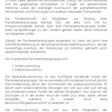
Zu ihren Zielen gehören ein kontinuierlicher Dialog, die Zusammenarbeit
und die gegenseitige Konsultation zu Fragen von gemeinsamen
Interesse, sowie der ständigen Austrausch der parlamentarischen
Informationen und Erfahrungen mit anderen nationalen Parlamenten.
Die Mindestanzahl von Mitgliedern zur Bildung einer
Parlamentariergruppe beträgt fünf, die aktiv sind. Die Ex-
Kongressmitglieder können auch eine Parlamentariergruppe bilden,
wenn sie Beziehungen zu den Ländern gehabt haben, deren Verbände
sie integrieren wollen.
Sobald die Parlamentariergruppe eingesetzt ist, kann sie durch eine
schriftliche Mitteilung an den entsprechende Exekutivausschuss, die der
Auswärtige Auschuss des Kongresses zur Kenntnis gebracht wird,
neuere Mitglieder aufnehmen
Die Organe eine Parlamentariergruppe sind:
Vollversammlung
Exekutivausschuss
Die Generalversammlung ist das wichtigste beratende Organ der
Parlamentariergruppe. Sie versammelte sich mindestens einmal jährlich
nach Einberufung durch den Vorsitzenden des Exekutivauschüsses. Er
beruft auch außerordentliche Sitzungen von sich aus oder auf Antrag
von mindestens einem Fünftel der aktiven Mitgliedern. Das Quorum der
Sitzungen ist in der ersten Anruf die Hälfte plus eines seiner aktiven
Mitglieder, während im zweiten Anruf keine
Beschlussfähigkeitsvorschrift zu beachten ist.
Die Vollversammlung setzt sich aus allen Mitgliedern der