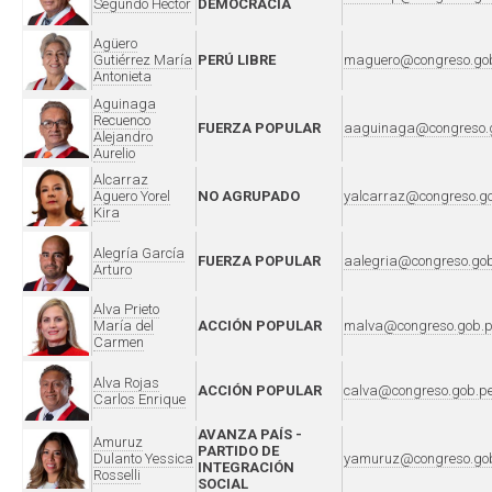
Segundo Héctor
DEMOCRACIA
Agüero
Gutiérrez María
PERÚ LIBRE
maguero@congreso.go
Antonieta
Aguinaga
Recuenco
FUERZA POPULAR
aaguinaga@congreso.
Alejandro
Aurelio
Alcarraz
Aguero Yorel
NO AGRUPADO
yalcarraz@congreso.g
Kira
Alegría García
FUERZA POPULAR
aalegria@congreso.go
Arturo
Alva Prieto
María del
ACCIÓN POPULAR
malva@congreso.gob.
Carmen
Alva Rojas
ACCIÓN POPULAR
calva@congreso.gob.p
Carlos Enrique
AVANZA PAÍS -
Amuruz
PARTIDO DE
Dulanto Yessica
yamuruz@congreso.go
INTEGRACIÓN
Rosselli
SOCIAL