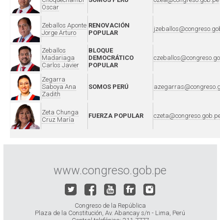
Oscar
Zeballos Aponte
RENOVACIÓN
jzeballos@congreso.go
Jorge Arturo
POPULAR
Zeballos
BLOQUE
Madariaga
DEMOCRÁTICO
czeballos@congreso.go
Carlos Javier
POPULAR
Zegarra
Saboya Ana
SOMOS PERÚ
azegarras@congreso.g
Zadith
Zeta Chunga
FUERZA POPULAR
czeta@congreso.gob.p
Cruz María
www.congreso.gob.pe
Congreso de la República
Plaza de la Constitución, Av. Abancay s/n - Lima, Perú