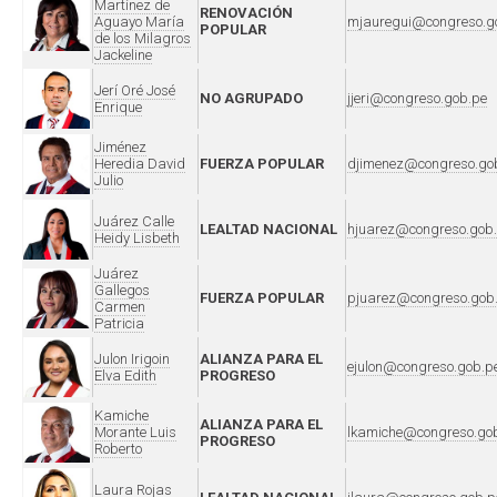
Martínez de
RENOVACIÓN
Aguayo María
mjauregui@congreso.g
POPULAR
de los Milagros
Jackeline
Jerí Oré José
NO AGRUPADO
jjeri@congreso.gob.pe
Enrique
Jiménez
Heredia David
FUERZA POPULAR
djimenez@congreso.go
Julio
Juárez Calle
LEALTAD NACIONAL
hjuarez@congreso.gob
Heidy Lisbeth
Juárez
Gallegos
FUERZA POPULAR
pjuarez@congreso.gob
Carmen
Patricia
Julon Irigoin
ALIANZA PARA EL
ejulon@congreso.gob.p
Elva Edith
PROGRESO
Kamiche
ALIANZA PARA EL
Morante Luis
lkamiche@congreso.go
PROGRESO
Roberto
Laura Rojas