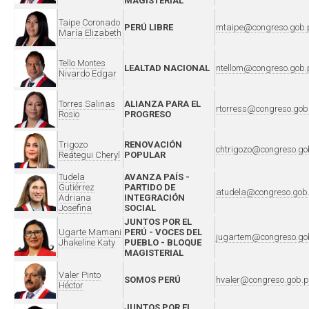
MAGISTERIAL
Taipe Coronado
PERÚ LIBRE
mtaipe@congreso.gob.
María Elizabeth
Tello Montes
LEALTAD NACIONAL
ntellom@congreso.gob.
Nivardo Edgar
Torres Salinas
ALIANZA PARA EL
rtorress@congreso.gob
Rosio
PROGRESO
Trigozo
RENOVACIÓN
chtrigozo@congreso.go
Reátegui Cheryl
POPULAR
Tudela
AVANZA PAÍS -
Gutiérrez
PARTIDO DE
atudela@congreso.gob
Adriana
INTEGRACIÓN
Josefina
SOCIAL
JUNTOS POR EL
Ugarte Mamani
PERÚ - VOCES DEL
jugartem@congreso.go
Jhakeline Katy
PUEBLO - BLOQUE
MAGISTERIAL
Valer Pinto
SOMOS PERÚ
hvaler@congreso.gob.p
Héctor
JUNTOS POR EL