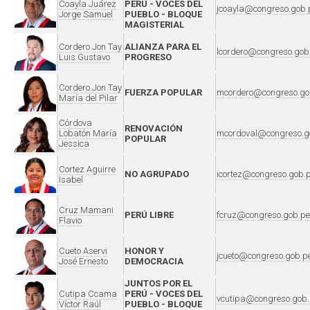
Coayla Juárez
PERÚ - VOCES DEL
jcoayla@congreso.gob.
Jorge Samuel
PUEBLO - BLOQUE
MAGISTERIAL
Cordero Jon Tay
ALIANZA PARA EL
lcordero@congreso.gob
Luis Gustavo
PROGRESO
Cordero Jon Tay
FUERZA POPULAR
mcordero@congreso.go
María del Pilar
Córdova
RENOVACIÓN
Lobatón María
mcordoval@congreso.g
POPULAR
Jessica
Cortez Aguirre
NO AGRUPADO
icortez@congreso.gob.
Isabel
Cruz Mamani
PERÚ LIBRE
fcruz@congreso.gob.pe
Flavio
Cueto Aservi
HONOR Y
jcueto@congreso.gob.p
José Ernesto
DEMOCRACIA
JUNTOS POR EL
Cutipa Ccama
PERÚ - VOCES DEL
vcutipa@congreso.gob.
Víctor Raúl
PUEBLO - BLOQUE