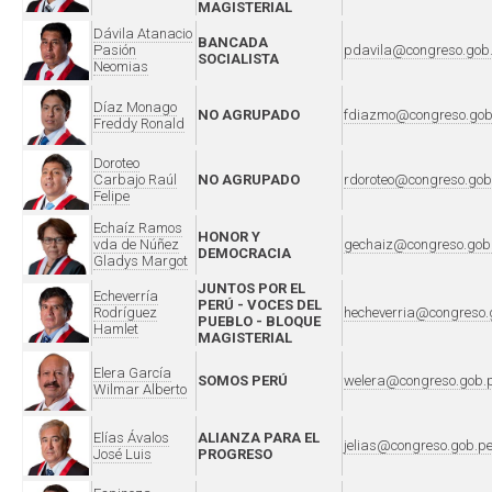
MAGISTERIAL
Dávila Atanacio
BANCADA
Pasión
pdavila@congreso.gob
SOCIALISTA
Neomias
Díaz Monago
NO AGRUPADO
fdiazmo@congreso.gob
Freddy Ronald
Doroteo
Carbajo Raúl
NO AGRUPADO
rdoroteo@congreso.gob
Felipe
Echaíz Ramos
HONOR Y
vda de Núñez
gechaiz@congreso.gob
DEMOCRACIA
Gladys Margot
JUNTOS POR EL
Echeverría
PERÚ - VOCES DEL
Rodríguez
hecheverria@congreso.
PUEBLO - BLOQUE
Hamlet
MAGISTERIAL
Elera García
SOMOS PERÚ
welera@congreso.gob.
Wilmar Alberto
Elías Ávalos
ALIANZA PARA EL
jelias@congreso.gob.p
José Luis
PROGRESO