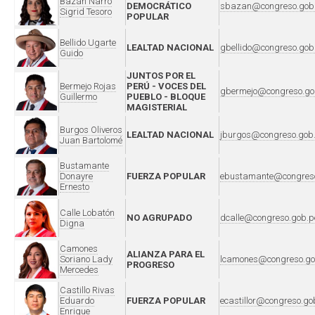
Bazán Narro
DEMOCRÁTICO
sbazan@congreso.gob
Sigrid Tesoro
POPULAR
Bellido Ugarte
LEALTAD NACIONAL
gbellido@congreso.gob
Guido
JUNTOS POR EL
Bermejo Rojas
PERÚ - VOCES DEL
gbermejo@congreso.go
Guillermo
PUEBLO - BLOQUE
MAGISTERIAL
Burgos Oliveros
LEALTAD NACIONAL
jburgos@congreso.gob
Juan Bartolomé
Bustamante
Donayre
FUERZA POPULAR
ebustamante@congreso
Ernesto
Calle Lobatón
NO AGRUPADO
dcalle@congreso.gob.p
Digna
Camones
ALIANZA PARA EL
Soriano Lady
lcamones@congreso.go
PROGRESO
Mercedes
Castillo Rivas
Eduardo
FUERZA POPULAR
ecastillor@congreso.go
Enrique