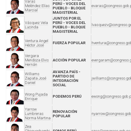
Varas
PERÚ - VOCES DEL
Meléndez Elías
evaras@congreso.gob.
PUEBLO - BLOQUE
Marcial
MAGISTERIAL
JUNTOS POR EL
Vásquez Vela
PERÚ - VOCES DEL
lvasquezv@congreso.g
Lucinda
PUEBLO - BLOQUE
MAGISTERIAL
Ventura Angel
FUERZA POPULAR
hventura@congreso.go
Héctor José
Vergara
Mendoza Elvis
ACCIÓN POPULAR
evergaram@congreso.g
Hernán
AVANZA PAÍS -
Williams
PARTIDO DE
Zapata José
jwilliams@congreso.go
INTEGRACIÓN
Daniel
SOCIAL
Wong Pujada
PODEMOS PERÚ
ewong@congreso.gob.
Enrique
Yarrow
RENOVACIÓN
Lumbreras
nyarrow@congreso.gob
POPULAR
Norma Martina
Zea
Choquechambi
SOMOS PERÚ
ozea@congreso.gob.pe