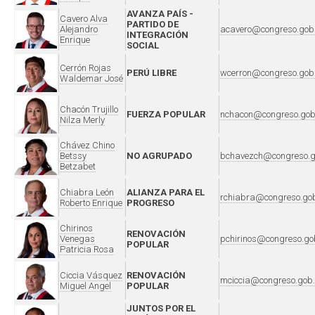
AVANZA PAÍS -
Cavero Alva
PARTIDO DE
Alejandro
acavero@congreso.gob
INTEGRACIÓN
Enrique
SOCIAL
Cerrón Rojas
PERÚ LIBRE
wcerron@congreso.gob
Waldemar José
Chacón Trujillo
FUERZA POPULAR
nchacon@congreso.gob
Nilza Merly
Chávez Chino
Betssy
NO AGRUPADO
bchavezch@congreso.g
Betzabet
Chiabra León
ALIANZA PARA EL
rchiabra@congreso.go
Roberto Enrique
PROGRESO
Chirinos
RENOVACIÓN
Venegas
pchirinos@congreso.go
POPULAR
Patricia Rosa
Ciccia Vásquez
RENOVACIÓN
mciccia@congreso.gob
Miguel Angel
POPULAR
JUNTOS POR EL