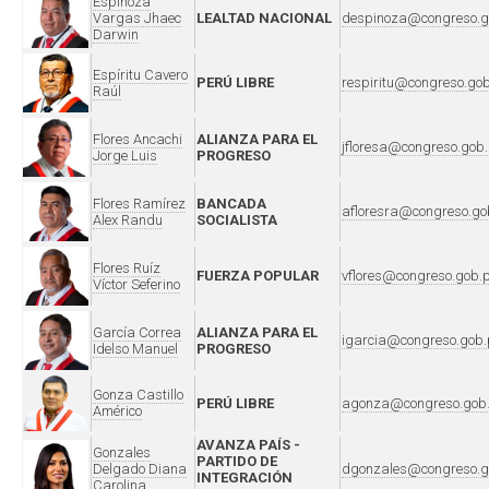
Espinoza
Vargas Jhaec
LEALTAD NACIONAL
despinoza@congreso.g
Darwin
Espíritu Cavero
PERÚ LIBRE
respiritu@congreso.go
Raúl
Flores Ancachi
ALIANZA PARA EL
jfloresa@congreso.gob
Jorge Luis
PROGRESO
Flores Ramírez
BANCADA
afloresra@congreso.go
Alex Randu
SOCIALISTA
Flores Ruíz
FUERZA POPULAR
vflores@congreso.gob.
Víctor Seferino
García Correa
ALIANZA PARA EL
igarcia@congreso.gob.
Idelso Manuel
PROGRESO
Gonza Castillo
PERÚ LIBRE
agonza@congreso.gob
Américo
AVANZA PAÍS -
Gonzales
PARTIDO DE
Delgado Diana
dgonzales@congreso.g
INTEGRACIÓN
Carolina