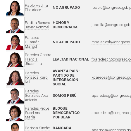
Pablo Medina
NO AGRUPADO
fpablo@congreso.gob.
Flor Aidee
Padilla Romero
HONOR Y
jpadilla@congreso.gob
Javier Rommel
DEMOCRACIA
Palacios
Huamán
NO AGRUPADO
mpalaciosh@congreso.
Margot
Paredes Castro
Francis
LEALTAD NACIONAL
fparedesc@congreso.g
Jhasmina
AVANZA PAÍS -
Paredes
PARTIDO DE
Fonseca Karol
kparedes@congreso.go
INTEGRACIÓN
Ivett
SOCIAL
Paredes
Gonzales Alex
SOMOS PERÚ
aparedesg@congreso.
Antonio
Paredes Piqué
BLOQUE
Susel Ana
DEMOCRÁTICO
sparedesp@congreso.g
María
POPULAR
Pariona Sinche
BANCADA
apariona@congreso.go