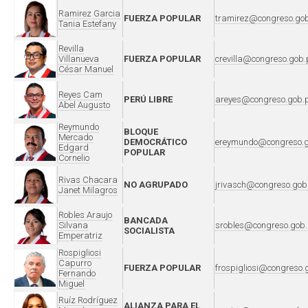
Ramirez Garcia
FUERZA POPULAR
tramirez@congreso.go
Tania Estefany
Revilla
Villanueva
FUERZA POPULAR
crevilla@congreso.gob.
César Manuel
Reyes Cam
PERÚ LIBRE
areyes@congreso.gob.
Abel Augusto
Reymundo
BLOQUE
Mercado
DEMOCRÁTICO
ereymundo@congreso.g
Edgard
POPULAR
Cornelio
Rivas Chacara
NO AGRUPADO
jrivasch@congreso.gob
Janet Milagros
Robles Araujo
BANCADA
Silvana
srobles@congreso.gob.
SOCIALISTA
Emperatriz
Rospigliosi
Capurro
FUERZA POPULAR
frospigliosi@congreso.
Fernando
Miguel
Ruíz Rodríguez
ALIANZA PARA EL