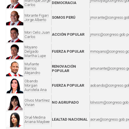
Manrique Jorge
jmontoya@congreso.go
DEMOCRACIA
Carlos
Morante Figari
SOMOS PERÚ
jmorante@congreso.go
Jorge Alberto
Mori Celis Juan
ACCIÓN POPULAR
jmoric@congreso.gob.p
Carlos
Moyano
Delgado
FUERZA POPULAR
mmoyano@congreso.go
Martha Lupe
Muñante
RENOVACIÓN
Barrios
amunante@congreso.g
POPULAR
Alejandro
Obando
Morgan
FUERZA POPULAR
aobando@congreso.go
Auristela Ana
Olivos Martínez
NO AGRUPADO
lolivosm@congreso.gob
Vivian
Orué Medina
LEALTAD NACIONAL
aorue@congreso.gob.p
Ariana Maybee