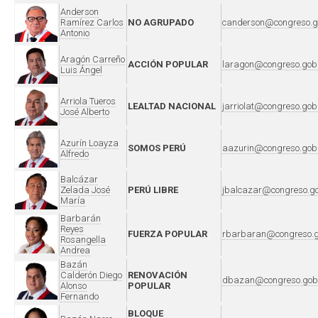
Anderson
Ramírez Carlos
NO AGRUPADO
canderson@congreso.g
Antonio
Aragón Carreño
ACCIÓN POPULAR
laragon@congreso.gob
Luis Ángel
Arriola Tueros
LEALTAD NACIONAL
jarriolat@congreso.gob
José Alberto
Azurín Loayza
SOMOS PERÚ
aazurin@congreso.gob
Alfredo
Balcázar
Zelada José
PERÚ LIBRE
jbalcazar@congreso.g
María
Barbarán
Reyes
FUERZA POPULAR
rbarbaran@congreso.g
Rosangella
Andrea
Bazán
Calderón Diego
RENOVACIÓN
dbazan@congreso.gob
Alonso
POPULAR
Fernando
BLOQUE