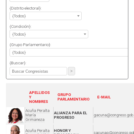
{Distrito electoral}:
{Todos}
{Condición}:
{Todos}
{Grupo Parlamentario}:
{Todos}
{Buscar}:
APELLIDOS
GRUPO
Y
E-MAIL
PARLAMENTARIO
NOMBRES
Acuña Peralta
ALIANZA PARA EL
María
gacuna@congreso.gob
PROGRESO
Grimaneza
Acuña Peralta
HONOR Y
sacunap@congreso.go