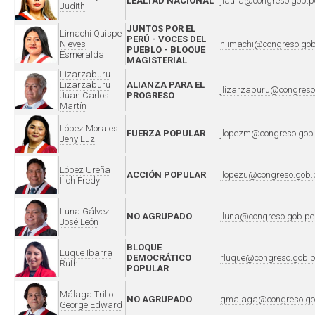
LEALTAD NACIONAL
jlaura@congreso.gob.p
Judith
JUNTOS POR EL
Limachi Quispe
PERÚ - VOCES DEL
Nieves
nlimachi@congreso.gob
PUEBLO - BLOQUE
Esmeralda
MAGISTERIAL
Lizarzaburu
Lizarzaburu
ALIANZA PARA EL
jlizarzaburu@congreso
Juan Carlos
PROGRESO
Martín
López Morales
FUERZA POPULAR
jlopezm@congreso.gob
Jeny Luz
López Ureña
ACCIÓN POPULAR
ilopezu@congreso.gob.
Ilich Fredy
Luna Gálvez
NO AGRUPADO
jluna@congreso.gob.pe
José León
BLOQUE
Luque Ibarra
DEMOCRÁTICO
rluque@congreso.gob.
Ruth
POPULAR
Málaga Trillo
NO AGRUPADO
gmalaga@congreso.go
George Edward