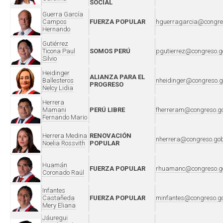
SOCIAL
Guerra García
Campos
FUERZA POPULAR
hguerragarcia@congre
Hernando
Gutiérrez
Ticona Paul
SOMOS PERÚ
pgutierrez@congreso.g
Silvio
Heidinger
ALIANZA PARA EL
Ballesteros
nheidinger@congreso.g
PROGRESO
Nelcy Lidia
Herrera
Mamani
PERÚ LIBRE
fherreram@congreso.g
Fernando Mario
Herrera Medina
RENOVACIÓN
nherrera@congreso.go
Noelia Rossvith
POPULAR
Huamán
FUERZA POPULAR
rhuamanc@congreso.g
Coronado Raúl
Infantes
Castañeda
FUERZA POPULAR
minfantes@congreso.g
Mery Eliana
Jáuregui