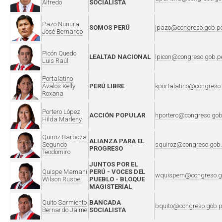
Alfredo
SOCIALISTA
Pazo Nunura
SOMOS PERÚ
jpazo@congreso.gob.p
José Bernardo
Picón Quedo
LEALTAD NACIONAL
lpicon@congreso.gob.p
Luis Raúl
Portalatino
Ávalos Kelly
PERÚ LIBRE
kportalatino@congreso
Roxana
Portero López
ACCIÓN POPULAR
hportero@congreso.gob
Hilda Marleny
Quiroz Barboza
ALIANZA PARA EL
Segundo
squiroz@congreso.gob
PROGRESO
Teodomiro
JUNTOS POR EL
Quispe Mamani
PERÚ - VOCES DEL
wquispem@congreso.g
Wilson Rusbel
PUEBLO - BLOQUE
MAGISTERIAL
Quito Sarmiento
BANCADA
bquito@congreso.gob.
Bernardo Jaime
SOCIALISTA