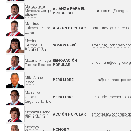
Marticorena
ALIANZA PARA EL
Mendoza Jorge
jmarticorena@congreso
PROGRESO
Alfonso
Martínez
Talavera Pedro
ACCIÓN POPULAR
pmartinezt@congreso.
Edwin
Medina
Hermosilla
SOMOS PERÚ
emedina@congreso.gob
Elizabeth Sara
Medina Minaya
RENOVACIÓN
emedinam@congreso.g
Esdras Ricardo
POPULAR
Mita Alanoca
PERÚ LIBRE
imita@congreso.gob.pe
Isaac
Montalvo
Cubas
PERÚ LIBRE
smontalvo@congreso.g
Segundo Toribio
Monteza Facho
ACCIÓN POPULAR
smonteza@congreso.go
Silvia María
Montoya
HONOR Y