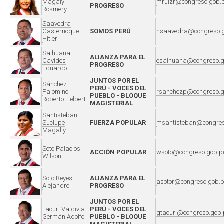
Magaly
mruizr@congreso.gob.
PROGRESO
Rosmery
Saavedra
Casternoque
SOMOS PERÚ
hsaavedra@congreso.g
Hitler
Salhuana
ALIANZA PARA EL
Cavides
esalhuana@congreso.g
PROGRESO
Eduardo
JUNTOS POR EL
Sánchez
PERÚ - VOCES DEL
Palomino
rsanchezp@congreso.g
PUEBLO - BLOQUE
Roberto Helbert
MAGISTERIAL
Santisteban
Suclupe
FUERZA POPULAR
msantisteban@congres
Magally
Soto Palacios
ACCIÓN POPULAR
wsoto@congreso.gob.p
Wilson
Soto Reyes
ALIANZA PARA EL
asotor@congreso.gob.
Alejandro
PROGRESO
JUNTOS POR EL
Tacuri Valdivia
PERÚ - VOCES DEL
gtacuri@congreso.gob.
Germán Adolfo
PUEBLO - BLOQUE