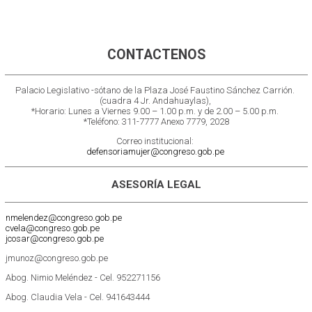
CONTACTENOS
Palacio Legislativo -sótano de la Plaza José Faustino Sánchez Carrión.
(cuadra 4 Jr. Andahuaylas),
*Horario: Lunes a Viernes 9.00 – 1.00 p.m. y de 2.00 – 5.00 p.m.
*Teléfono: 311-7777 Anexo 7779, 2028
Correo institucional:
defensoriamujer@congreso.gob.pe
ASESORÍA LEGAL
nmelendez@congreso.gob.pe
cvela@congreso.gob.pe
jcosar@congreso.gob.pe
jmunoz@congreso.gob.pe
Abog. Nimio Meléndez - Cel. 952271156
Abog. Claudia Vela - Cel. 941643444