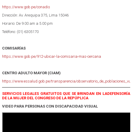
https://www.gob.pe/conadis
Dirección: Av. Arequipa 375, Lima 15046
Horario: De 9.00 am a 5.00 pm
Teléfono: (01) 6305170
COMISARÍAS
https://www.gob.pe/912-ubicar-la-comisaria-mas-cercana
CENTRO ADULTO MAYOR (CIAM)
https://www.essalud.gob.pe/transparencia/observatorio_de_poblaciones_vu
SERVICIOS LEGALES GRATUITOS QUE SE BRINDAN EN LADEFENSORÍA
DE LA MUJER DEL CONGRESO DE LA REPÚPLICA
VIDEO PARA PERSONAS CON DISCAPACIDAD VISUAL