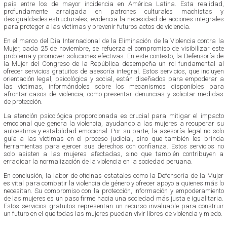
país entre los de mayor incidencia en América Latina. Esta realidad,
profundamente arraigada en patrones culturales machistas y
desigualdades estructurales, evidencia la necesidad de acciones integrales
para proteger a las víctimas y prevenir futuros actos de violencia.
En el marco del Día Internacional de la Eliminación de la Violencia contra la
Mujer, cada 25 de noviembre, se refuerza el compromiso de visibilizar este
problema y promover soluciones efectivas. En este contexto, la Defensoría de
la Mujer del Congreso de la República desempeña un rol fundamental al
ofrecer servicios gratuitos de asesoría integral. Estos servicios, que incluyen
orientación legal, psicológica y social, están diseñados para empoderar a
las víctimas, informándoles sobre los mecanismos disponibles para
afrontar casos de violencia, como presentar denuncias y solicitar medidas
de protección.
La atención psicológica proporcionada es crucial para mitigar el impacto
emocional que genera la violencia, ayudando a las mujeres a recuperar su
autoestima y estabilidad emocional. Por su parte, la asesoría legal no solo
guía a las víctimas en el proceso judicial, sino que también les brinda
herramientas para ejercer sus derechos con confianza. Estos servicios no
solo asisten a las mujeres afectadas, sino que también contribuyen a
erradicar la normalización de la violencia en la sociedad peruana.
En conclusión, la labor de oficinas estatales como la Defensoría de la Mujer
es vital para combatir la violencia de género y ofrecer apoyo a quienes más lo
necesitan. Su compromiso con la protección, información y empoderamiento
de las mujeres es un paso firme hacia una sociedad más justa e igualitaria.
Estos servicios gratuitos representan un recurso invaluable para construir
un futuro en el que todas las mujeres puedan vivir libres de violencia y miedo.