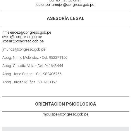
Correo institucional:
defensoriamujer@congreso.gob.pe
ASESORÍA LEGAL
nmelendez@congreso.gob.pe
cvela@congreso.gob.pe
jcosar@congreso.gob.pe
jmunoz@congreso.gob.pe
Abog. Nimio Meléndez - Cel. 952271156
Abog. Claudia Vela - Cel. 941643444
Abog. Jane Cosar - Cel. 982406756
Abog. Judith Muñoz - 910730067
ORIENTACIÓN PSICOLÓGICA
mquispe@congreso.gob.pe