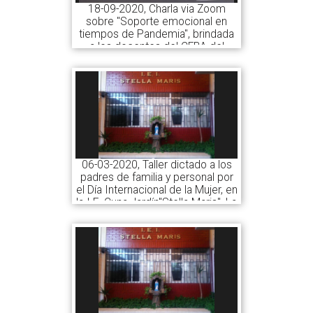
18-09-2020, Charla via Zoom
sobre "Soporte emocional en
tiempos de Pandemia", brindada
a los docentes del CEBA del
Centro Juvenil de Diagnóstico y
Rehabilitación de Lima, San
Miguel
06-03-2020, Taller dictado a los
padres de familia y personal por
el Día Internacional de la Mujer, en
la I.E. Cuna Jardín"Stella Maris", La
Perla Callao