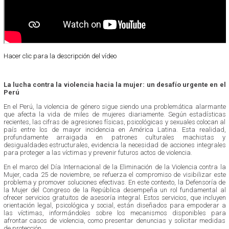
Hacer clic para la descripción del vídeo
La lucha contra la violencia hacia la mujer: un desafío urgente en el
Perú
En el Perú, la violencia de género sigue siendo una problemática alarmante
que afecta la vida de miles de mujeres diariamente. Según estadísticas
recientes, las cifras de agresiones físicas, psicológicas y sexuales colocan al
país entre los de mayor incidencia en América Latina. Esta realidad,
profundamente arraigada en patrones culturales machistas y
desigualdades estructurales, evidencia la necesidad de acciones integrales
para proteger a las víctimas y prevenir futuros actos de violencia.
En el marco del Día Internacional de la Eliminación de la Violencia contra la
Mujer, cada 25 de noviembre, se refuerza el compromiso de visibilizar este
problema y promover soluciones efectivas. En este contexto, la Defensoría de
la Mujer del Congreso de la República desempeña un rol fundamental al
ofrecer servicios gratuitos de asesoría integral. Estos servicios, que incluyen
orientación legal, psicológica y social, están diseñados para empoderar a
las víctimas, informándoles sobre los mecanismos disponibles para
afrontar casos de violencia, como presentar denuncias y solicitar medidas
de protección.