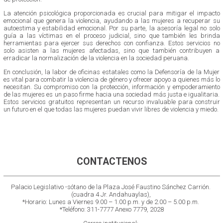
La atención psicológica proporcionada es crucial para mitigar el impacto
emocional que genera la violencia, ayudando a las mujeres a recuperar su
autoestima y estabilidad emocional. Por su parte, la asesoría legal no solo
guía a las víctimas en el proceso judicial, sino que también les brinda
herramientas para ejercer sus derechos con confianza. Estos servicios no
solo asisten a las mujeres afectadas, sino que también contribuyen a
erradicar la normalización de la violencia en la sociedad peruana.
En conclusión, la labor de oficinas estatales como la Defensoría de la Mujer
es vital para combatir la violencia de género y ofrecer apoyo a quienes más lo
necesitan. Su compromiso con la protección, información y empoderamiento
de las mujeres es un paso firme hacia una sociedad más justa e igualitaria.
Estos servicios gratuitos representan un recurso invaluable para construir
un futuro en el que todas las mujeres puedan vivir libres de violencia y miedo.
CONTACTENOS
Palacio Legislativo -sótano de la Plaza José Faustino Sánchez Carrión.
(cuadra 4 Jr. Andahuaylas),
*Horario: Lunes a Viernes 9.00 – 1.00 p.m. y de 2.00 – 5.00 p.m.
*Teléfono: 311-7777 Anexo 7779, 2028