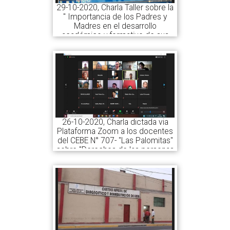
29-10-2020, Charla Taller sobre la
" Importancia de los Padres y
Madres en el desarrollo
académico y formativo de sus
hijos", brindada vía Zoom a los
padres y docentes de la I.E. N°
7239 "Santísimo Salvador de la
Palmas"
26-10-2020, Charla dictada via
Plataforma Zoom a los docentes
del CEBE N° 707- "Las Palomitas"
sobre "Derechos de las personas
con discapacidad - Ley N°
29973", Cercado de Lima