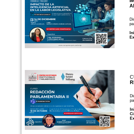
I
A
Di
pa
In
Ex
C
R
Di
pa
In
Ci
Ex