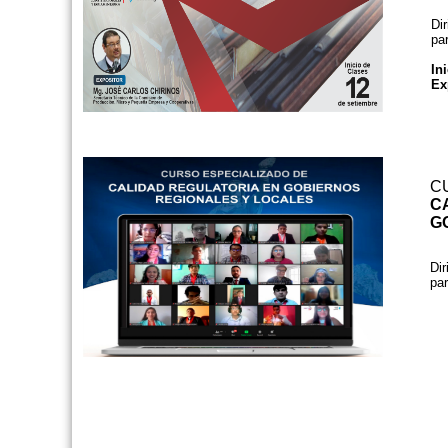
Dir
pa
Ini
Ex
C
C
G
Dir
par