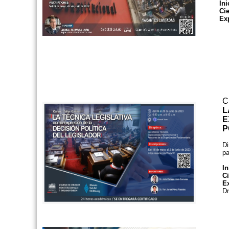
Ini
Ci
Ex
C
L
E
P
Di
pa
In
Ci
Ex
Dr