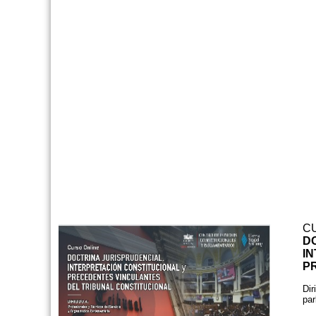
C
D
I
P
Dir
par