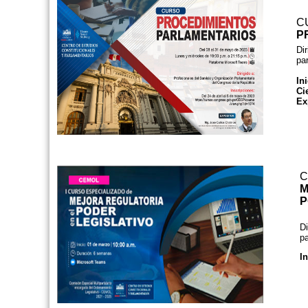
C
P
Dir
pa
Ini
Ci
Ex
C
P
Di
pa
In