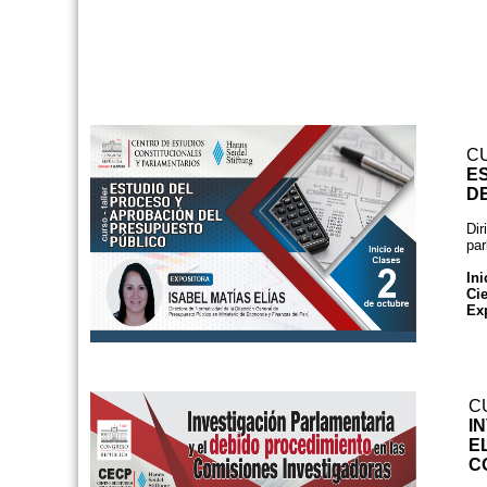
C
E
D
Dir
par
Ini
Ci
Ex
C
I
E
C