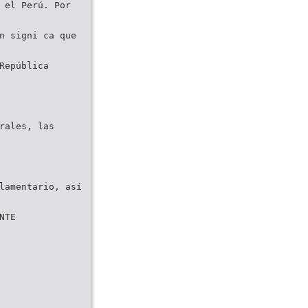
 el Perú. Por
n signi ca que
República
rales, las
lamentario, así
NTE