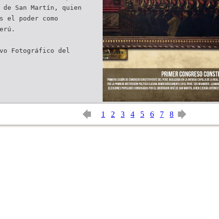
 de San Martín, quien
s el poder como
erú.
vo Fotográfico del
1
2
3
4
5
6
7
8