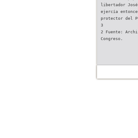
libertador José
ejercía entonce
protector del P
3
2 Fuente: Archi
Congreso.