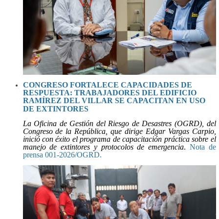
CONGRESO FORTALECE CAPACIDADES DE
RESPUESTA: TRABAJADORES DEL EDIFICIO
RAMÍREZ DEL VILLAR SE CAPACITAN EN USO
DE EXTINTORES
La Oficina de Gestión del Riesgo de Desastres (OGRD),
del
Congreso de la República, que dirige
Edgar Vargas Carpio
,
inició con éxito el programa de capacitación práctica sobre el
manejo de extintores y protocolos de emergencia
.
Nota de
prensa 001-2026/OGRD.