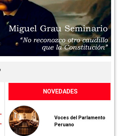
"
NOVEDADES
V
oces del Parlamento
Peruano