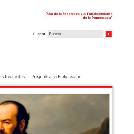
“
Año de la Esperanza y el Fortalecimiento
de la Democracia
”
Buscar
:
as frecuentes
Pregunte a un Bibliotecario