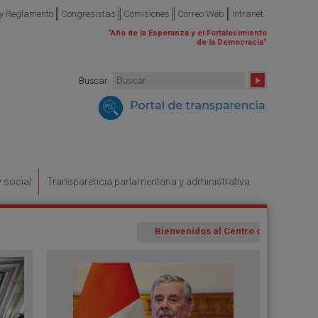
 y Reglamento
Congresistas
Comisiones
Correo Web
Intranet
“
Año de la Esperanza y el Fortalecimiento
de la Democracia
”
Buscar
:
y social
Transparencia parlamentaria y administrativa
Bienvenidos al Centro de Noticias del Congre
Prev
Next