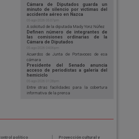
Cámara de Diputados guarda un
minuto de silencio por víctimas del
accidente aéreo en Nazca
05-ago-2026 05:07pm
A solicitud de la diputada Mady Yonz Núñez
Definen número de integrantes de
las comisiones ordinarias de la
Cámara de Diputados
05-ago-2026 04:06pm
Acuerdos de Junta de Portavoces de esa
cámara
Presidente del Senado anuncia
acceso de periodistas a galería del
hemiciclo
05-ago-2026 01:28pm
Entre otras facilidades para la cobertura
informativa de la prensa
ontrol político
Proyección cultural y