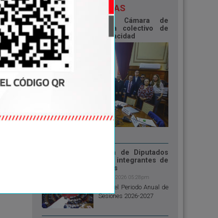
NOTICIAS
Presidente de la Cámara de
Diputados recibió a colectivo de
personas con discapacidad
07-ago-2026 05:50pm
Pleno de la Cámara de Diputados
aprueba número de integrantes de
comisiones ordinarias
05-ago-2026 05:28pm
Para el Periodo Anual de
Sesiones 2026-2027