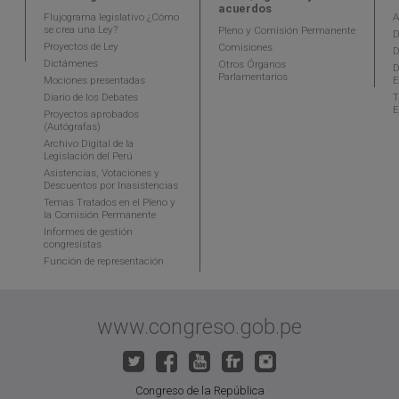
acuerdos
Flujograma legislativo ¿Cómo
A
se crea una Ley?
Pleno y Comisión Permanente
D
Proyectos de Ley
Comisiones
D
Dictámenes
Otros Órganos
D
Parlamentarios
Mociones presentadas
E
Diario de los Debates
T
E
Proyectos aprobados
(Autógrafas)
Archivo Digital de la
Legislación del Perú
Asistencias, Votaciones y
Descuentos por Inasistencias
Temas Tratados en el Pleno y
la Comisión Permanente
Informes de gestión
congresistas
Función de representación
www.congreso.gob.pe
Congreso de la República