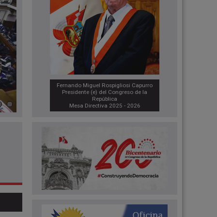
CÁMARA DE DIPUTADOS GUARDA
UN MINUTO DE SILENCIO POR
VÍCTIMAS DEL ACCIDENTE AÉREO
EN NAZCA
A solicitud de la diputada Mady Yonz Núñez
Más información »
Fernando Miguel Rospigliosi Capurro
Presidente (e) del Congreso de la
República
Mesa Directiva 2025 - 2026